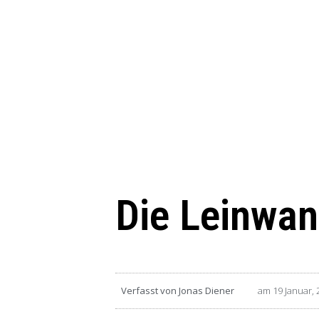
Die Leinwan
Verfasst von
Jonas Diener
am
19 Januar,